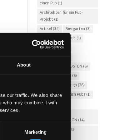
einen Pub
(1)
r
Architekten für ein Pub-
Projekt
(1)
Artikel
(34)
Biergarten
(3)
Brandschutz im Pub
(1)
Erinnerungen
(3)
Fado Irish Pub
(4)
About
GASTGEWERBEKOSTEN
(8)
Gastro-Pub-Trend
(6)
Gastronomie-Design
(28)
Geschichte des Irish Pubs
(1)
se our traffic. We also share
ers who may combine it with
Geschichten
(3)
 services.
HOTEL-PUB- UND
RESTAURANTDESIGN
(14)
Irische Pub-Designs
Marketing
Niederlande
(2)