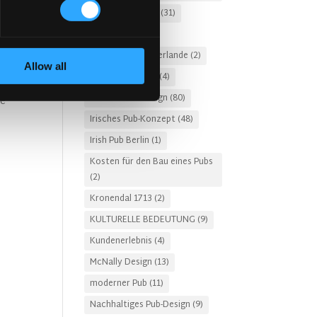
nd
Irische Pub-Firma
(31)
Irischer Pub
(57)
Irischer Pub Niederlande
(2)
Allow all
Irischer Whiskey
(4)
Irisches Pub-Design
(80)
ie
Irisches Pub-Konzept
(48)
Irish Pub Berlin
(1)
Kosten für den Bau eines Pubs
(2)
Kronendal 1713
(2)
KULTURELLE BEDEUTUNG
(9)
Kundenerlebnis
(4)
McNally Design
(13)
moderner Pub
(11)
Nachhaltiges Pub-Design
(9)