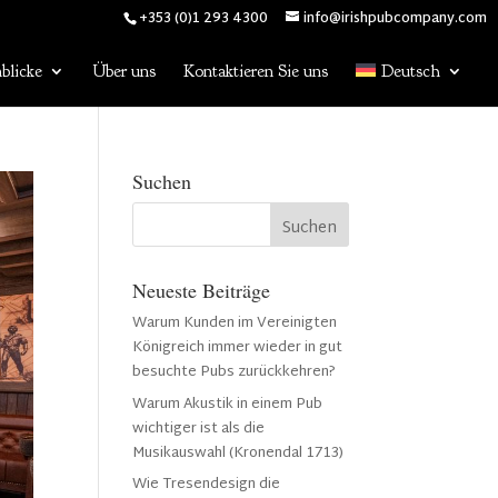
+353 (0)1 293 4300
info@irishpubcompany.com
blicke
Über uns
Kontaktieren Sie uns
Deutsch
Suchen
Neueste Beiträge
Warum Kunden im Vereinigten
Königreich immer wieder in gut
besuchte Pubs zurückkehren?
Warum Akustik in einem Pub
wichtiger ist als die
Musikauswahl (Kronendal 1713)
Wie Tresendesign die