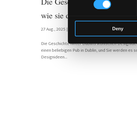
Die Geschichte hinter Dublin
wie sie das Nachtleben der St
Deny
27 Aug., 2025
|
Irischer Pub
,
Irisches Pub-Design
,
Ir
Die Geschichte hinter Dublins ikonischen Designide
einen beliebigen Pub in Dublin, und Sie werden es 
Designideen...