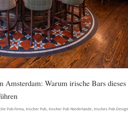
in Amsterdam: Warum irische Bars dieses
führen
sche Pub-Firma
,
Irischer Pub
,
Irischer Pub Niederlande
,
Irisches Pub-Desig