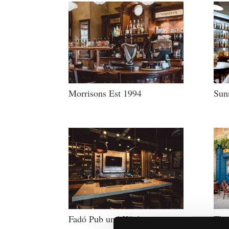
Morrisons Est 1994
Sun
Fadó Pub und Küche
The