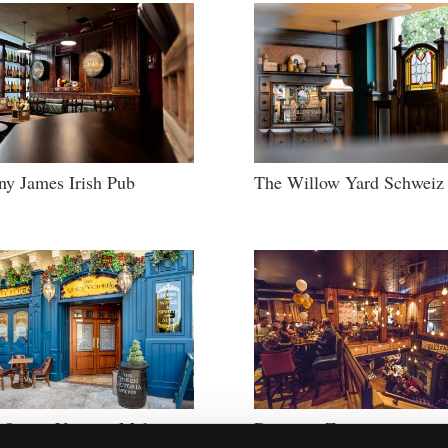
ny James Irish Pub
The Willow Yard Schweiz
 Queen Victoria Malta
Die sture Ziege