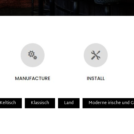
Keltisch
Klassisch
Land
Moderne irische und 