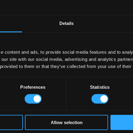
enny Irish Pub Berlin
Details
e content and ads, to provide social media features and to analy
 our site with our social media, advertising and analytics partn
 provided to them or that they’ve collected from your use of their
Cain’s Brewery Liverpool
Preferences
Statistics
Allow selection