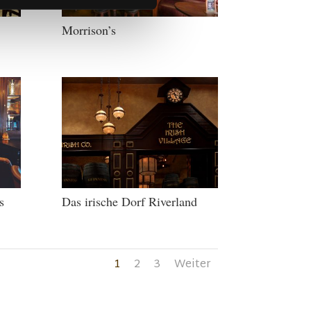
Morrison’s
s
Das irische Dorf Riverland
1
2
3
Weiter