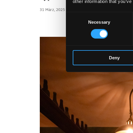
other information that you’ve
31 März, 2025
|
Artikel
,
HOTEL-PUB- UND RESTAU
Consent
Necessary
Selection
Deny