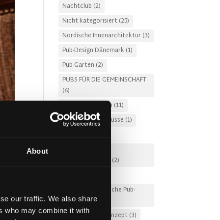
Nachtclub
(2)
Nicht kategorisiert
(25)
Nordische Innenarchitektur
(3)
Pub-Design Dänemark
(1)
Pub-Garten
(2)
PUBS FÜR DIE GEMEINSCHAFT
(6)
Restaurantdesign
(11)
Restaurantzuschüsse
(1)
Russland
(3)
Schlüsselfertige
About
Innenarchitektur
(2)
Snug-Design
(2)
Touristenfreundliche Pub-
se our traffic. We also share
Interieurs
(3)
ers who may combine it with
Unterhaltungskonzept
(3)