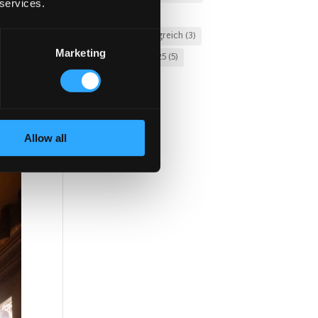
 services.
USA
(13)
Vereinigtes Königreich
(3)
Marketing
Weihnachten 2025
(5)
Allow all