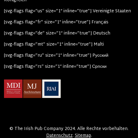
Königreich
[svg-flags flag=“us“ size=“1″ inline=“true“] Vereinigte Staaten
[svg-flags flag=“fr“ size=“1″ inline=“true“] Français
[svg-flags flag=“de“ size=“1″ inline=“true“] Deutsch
[svg-flags flag=“mt“ size=“1″ inline=“true“] Malti
[svg-flags flag=“ru“ size=“1″ inline=“true“] Pусский
[svg-flags flag=“rs“ size=“1″ inline=“true“] Српски
© The Irish Pub Company 2024. Alle Rechte vorbehalten.
Datenschutz
.
Sitemap
.