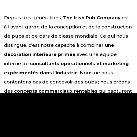
Depuis des générations,
The Irish Pub Company
est
à l’avant-garde de la conception et de la construction
de pubs et de bars de classe mondiale. Ce qui nous
distingue, c’est notre capacité à combiner
une
décoration intérieure primée
avec une équipe
interne de
consultants opérationnels et marketing
expérimentés dans l’industrie
. Nous ne nous
contentons pas de concevoir des pubs ; nous créons
des
concepts commerciaux rentables
qui capturent
l’essence de l’hospitalité irlandaise.
Nous servons un éventail diversifié de clients, allant
des
entrepreneurs et développeurs
aux
hôtels,
brasseries
et
lieux sportifs
, chacun cherchant à