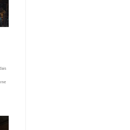
dais
urne