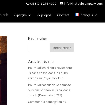
+353 (0)1 293 4300
info@irishpubcompany.com
n pub
Aperçus
À propos
Contact
Français
Rechercher
Articles récents
Pourquoi les clients reviennent-
ils sans cesse dans les pubs
animés au Royaume-Uni ?
Pourquoi l’acoustique compte
plus que le choix musical dans
un pub (Kronendal 1713)
Comment la conception du