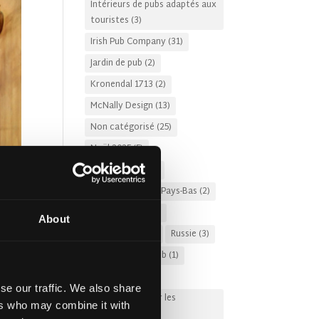
Intérieurs de pubs adaptés aux
touristes
(3)
Irish Pub Company
(31)
Jardin de pub
(2)
Kronendal 1713
(2)
McNally Design
(13)
Non catégorisé
(25)
Noël 2025
(5)
Pub irlandais
(57)
Pub irlandais aux Pays-Bas
(2)
pub moderne
(11)
About
Royaume-Uni
(3)
Russie
(3)
Rénovation de pub
(1)
Souvenirs
(3)
se our traffic. We also share
Subventions pour les
ers who may combine it with
restaurants
(1)