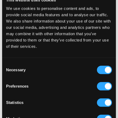
This website uses cookies
We use cookies to personalise content and ads, to
Qu’est-ce qui distingue un pub moyen d’un pub vraiment
provide social media features and to analyse our traffic.
performant à Atlanta ? Atlanta est une ville pleine
We also share information about your use of our site with
d’énergie. Les gens aiment sortir ici. Ils apprécient la
our social media, advertising and analytics partners who
bonne cuisine, les bons verres et les lieux agréables où
may combine it with other information that you’ve
passer du temps. Mais tous les pubs ne...
provided to them or that they’ve collected from your use
of their services.
Consent
Necessary
Selection
Preferences
Statistics