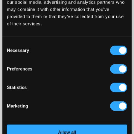
our social media, advertising and analytics partners who
Nous sommes les meilleurs dans le secteur et nous élevons la
may combine it with other information that you’ve
barre en matière de création de pubs irlandais dans le monde
provided to them or that they’ve collected from your use
entier.
of their services.
Consent
Necessary
Selection
Preferences
Statistics
Marketing
Allow all