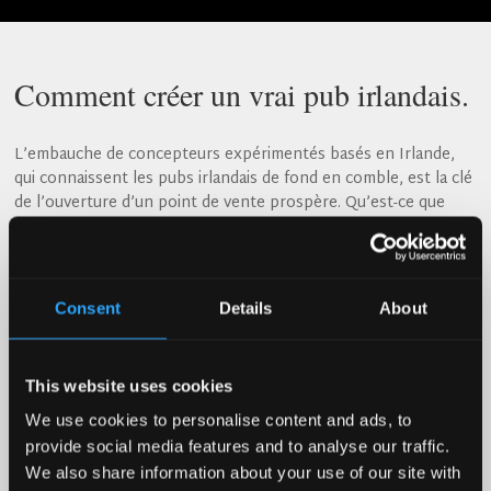
Comment créer un vrai pub irlandais.
L’embauche de concepteurs expérimentés basés en Irlande,
qui connaissent les pubs irlandais de fond en comble, est la clé
de l’ouverture d’un point de vente prospère. Qu’est-ce que
l’Irish Pub Company apporte à la table ?
Ayant créé notre premier pub irlandais en 1979, nous nous
sommes étendus aux États-Unis en 1990 et ayant travaillé dans
Consent
Details
About
des pays du monde entier, nous apportons :
Des décennies d’expérience
Une équipe de conception et de fabrication primée
This website uses cookies
Une expertise en marketing et une connaissance des
We use cookies to personalise content and ads, to
opérateurs
provide social media features and to analyse our traffic.
Un processus transparent du début à la fin
La tranquillité d’esprit
We also share information about your use of our site with