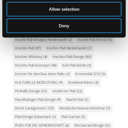
GASTGEWERBEKOSTEN
(8)
Gastro-Pub-Trend
(6)
Allow selection
Gastronomie-Design
(28)
Geschichte des Irish Pubs
(1)
Geschichten
(3)
Deny
HOTEL-PUB- UND RESTAURANTDESIGN
(14)
Irische Pub-Designs Niederlande
(2)
Irische Pub-Firma
(31)
Irischer Pub
(57)
Irischer Pub Niederlande
(2)
Irischer Whiskey
(4)
Irisches Pub-Design
(80)
Irisches Pub-Konzept
(48)
Irish Pub Berlin
(1)
Kosten für den Bau eines Pubs
(2)
Kronendal 1713
(2)
KULTURELLE BEDEUTUNG
(9)
Kundenerlebnis
(4)
McNally Design
(13)
moderner Pub
(11)
Nachhaltiges Pub-Design
(9)
Nachtclub
(2)
Nicht kategorisiert
(25)
Nordische Innenarchitektur
(3)
Pub-Design Dänemark
(1)
Pub-Garten
(2)
PUBS FÜR DIE GEMEINSCHAFT
(6)
Restaurantdesign
(11)