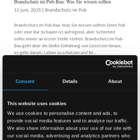
Brandschutz im Pub-Bau: Was Sie wissen sollten
12 Juni, 2025
|
Brandschutz im Pub
Brandschutz im Pub-Bau: Was Sie wissen sollten Einen Pub
oder eine Bar zu bauen ist aufregend, aber Sicherheit
sollte immer an erster Stelle stehen. Brandschutz im Pub-
Bau geht über die bloße Einhaltung von Gesetzen hinaus;
es geht darum, Leben zu schützen und Ihr...
Suchen
Consent
Details
About
Neueste Beiträge
This website uses cookies
Warum Kunden im Vereinigten Königreich immer wieder in
We use cookies to personalise content and ads, to
gut besuchte Pubs zurückkehren?
provide social media features and to analyse our traffic.
Warum Akustik in einem Pub wichtiger ist als die
We also share information about your use of our site with
Musikauswahl (Kronendal 1713)
our social media, advertising and analytics partners who