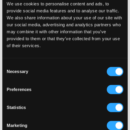
We use cookies to personalise content and ads, to
provide social media features and to analyse our traffic.
We also share information about your use of our site with
Neueste Beiträge
our social media, advertising and analytics partners who
Warum Kunden im Vereinigten Königreich immer wieder in
may combine it with other information that you’ve
gut besuchte Pubs zurückkehren?
provided to them or that they’ve collected from your use
Warum Akustik in einem Pub wichtiger ist als die
of their services.
Musikauswahl (Kronendal 1713)
Wie Tresendesign die Kundeninteraktion verbessern kann
(Kronendal 1713)
Consent
Necessary
Selection
Was unterscheidet einen durchschnittlichen Pub von
einem wirklich erfolgreichen in Atlanta?
Wie das Lagos Irish Pub im Eko Hotel eine Atmosphäre
Preferences
schafft, in die Menschen immer wieder gerne
zurückkehren?
Statistics
Nach Kategorie durchsuchen
Nach
Marketing