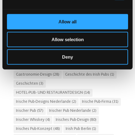
Kategorie
durchsuchen
Beliebte Schlagwörter
ANLEITUNG
(18)
Allow all
Anmietung einer Immobilie für einen Pub
(1)
Architekten für ein Pub-Projekt
(1)
Artikel
(34)
Allow selection
Biergarten
(3)
Brandschutz im Pub
(1)
Erinnerungen
(3)
Fado Irish Pub
(4)
Deny
GASTGEWERBEKOSTEN
(8)
Gastro-Pub-Trend
(6)
Gastronomie-Design
(28)
Geschichte des Irish Pubs
(1)
Geschichten
(3)
HOTEL-PUB- UND RESTAURANTDESIGN
(14)
Irische Pub-Designs Niederlande
(2)
Irische Pub-Firma
(31)
Irischer Pub
(57)
Irischer Pub Niederlande
(2)
Irischer Whiskey
(4)
Irisches Pub-Design
(80)
Irisches Pub-Konzept
(48)
Irish Pub Berlin
(1)