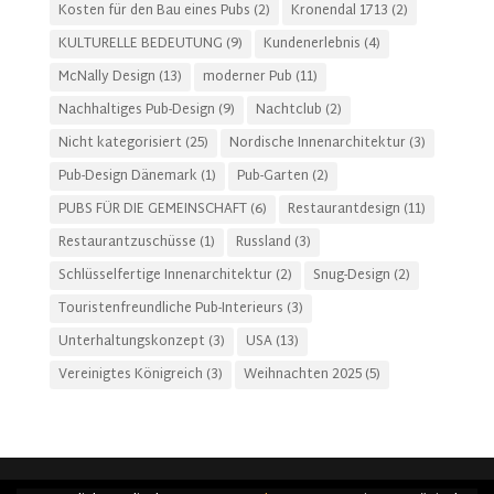
Kosten für den Bau eines Pubs
(2)
Kronendal 1713
(2)
KULTURELLE BEDEUTUNG
(9)
Kundenerlebnis
(4)
McNally Design
(13)
moderner Pub
(11)
Nachhaltiges Pub-Design
(9)
Nachtclub
(2)
Nicht kategorisiert
(25)
Nordische Innenarchitektur
(3)
Pub-Design Dänemark
(1)
Pub-Garten
(2)
PUBS FÜR DIE GEMEINSCHAFT
(6)
Restaurantdesign
(11)
Restaurantzuschüsse
(1)
Russland
(3)
Schlüsselfertige Innenarchitektur
(2)
Snug-Design
(2)
Touristenfreundliche Pub-Interieurs
(3)
Unterhaltungskonzept
(3)
USA
(13)
Vereinigtes Königreich
(3)
Weihnachten 2025
(5)