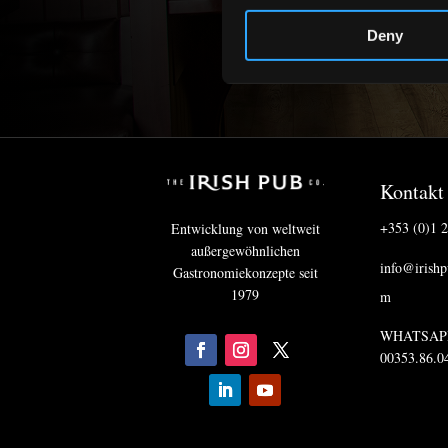
Deny
Kontakt
+353 (0)1 
Entwicklung von weltweit
außergewöhnlichen
info@irish
Gastronomiekonzepte seit
1979
m
WHATSAP
00353.86.0