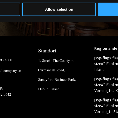
Kontaktieren Sie uns
Allow selection
Region ände
Standort
[svg-flags fla
293 4300
1. Stock, The Courtyard,
size=“1″ inli
Irland
Carmanhall Road,
pubcompany.co
[svg-flags fl
Sandyford Business Park,
size=“1″ inli
P:
Dublin, Irland
Vereinigtes 
42.3642
[svg-flags fl
size=“1″ inli
Vereinigte St