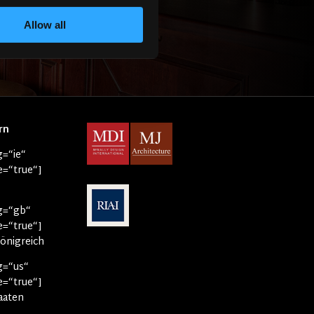
Allow all
rn
g=“ie“
ne=“true“]
ag=“gb“
ne=“true“]
Königreich
ag=“us“
ne=“true“]
aaten