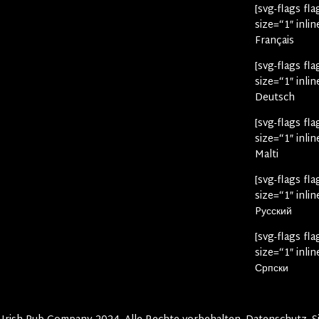
[svg-flags fla
size=“1″ inli
Français
[svg-flags fl
size=“1″ inli
Deutsch
[svg-flags fl
size=“1″ inli
Malti
[svg-flags fl
size=“1″ inli
Pусский
[svg-flags fl
size=“1″ inli
Српски