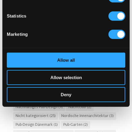
Erinnerungen
(3)
Fado Irish Pub
(4)
GASTGEWERBEKOSTEN
(8)
Gastro-Pub-Trend
(6)
Statistics
Gastronomie-Design
(28)
Geschichte des Irish Pubs
(1)
Geschichten
(3)
Marketing
HOTEL-PUB- UND RESTAURANTDESIGN
(14)
Irische Pub-Designs Niederlande
(2)
Irische Pub-Firma
(31)
Irischer Pub
(57)
Irischer Pub Niederlande
(2)
Allow all
Irischer Whiskey
(4)
Irisches Pub-Design
(80)
Irisches Pub-Konzept
(48)
Irish Pub Berlin
(1)
Allow selection
Kosten für den Bau eines Pubs
(2)
Kronendal 1713
(2)
KULTURELLE BEDEUTUNG
(9)
Kundenerlebnis
(4)
Deny
McNally Design
(13)
moderner Pub
(11)
Nachhaltiges Pub-Design
(9)
Nachtclub
(2)
Nicht kategorisiert
(25)
Nordische Innenarchitektur
(3)
Pub-Design Dänemark
(1)
Pub-Garten
(2)