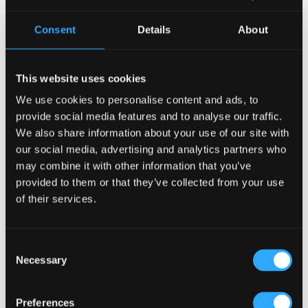
Wie Tresendesign die Kundeninteraktion verbessern kann
(Kronendal 1713)
Consent
Details
About
Was unterscheidet einen durchschnittlichen Pub von
einem wirklich erfolgreichen in Atlanta?
This website uses cookies
Wie das Lagos Irish Pub im Eko Hotel eine Atmosphäre
schafft, in die Menschen immer wieder gerne
We use cookies to personalise content and ads, to
zurückkehren?
provide social media features and to analyse our traffic.
We also share information about your use of our site with
Nach Kategorie durchsuchen
our social media, advertising and analytics partners who
may combine it with other information that you’ve
Nach
Kategorie
provided to them or that they’ve collected from your use
durchsuchen
of their services.
Beliebte Schlagwörter
ANLEITUNG
(18)
Consent
Anmietung einer Immobilie für einen Pub
(1)
Necessary
Selection
Architekten für ein Pub-Projekt
(1)
Artikel
(34)
Biergarten
(3)
Brandschutz im Pub
(1)
Preferences