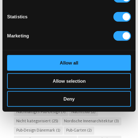
Erinnerungen
(3)
Fado Irish Pub
(4)
GASTGEWERBEKOSTEN
(8)
Gastro-Pub-Trend
(6)
Statistics
Gastronomie-Design
(28)
Geschichte des Irish Pubs
(1)
Geschichten
(3)
Marketing
HOTEL-PUB- UND RESTAURANTDESIGN
(14)
Irische Pub-Designs Niederlande
(2)
Irische Pub-Firma
(31)
Irischer Pub
(57)
Irischer Pub Niederlande
(2)
Allow all
Irischer Whiskey
(4)
Irisches Pub-Design
(80)
Irisches Pub-Konzept
(48)
Irish Pub Berlin
(1)
Allow selection
Kosten für den Bau eines Pubs
(2)
Kronendal 1713
(2)
KULTURELLE BEDEUTUNG
(9)
Kundenerlebnis
(4)
Deny
McNally Design
(13)
moderner Pub
(11)
Nachhaltiges Pub-Design
(9)
Nachtclub
(2)
Nicht kategorisiert
(25)
Nordische Innenarchitektur
(3)
Pub-Design Dänemark
(1)
Pub-Garten
(2)