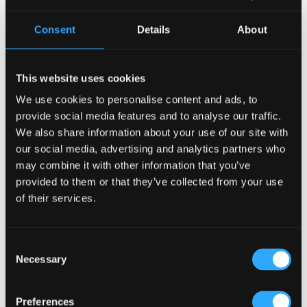
Wie Tresendesign die Kundeninteraktion verbessern kann
(Kronendal 1713)
Consent
Details
About
Was unterscheidet einen durchschnittlichen Pub von
einem wirklich erfolgreichen in Atlanta?
This website uses cookies
Wie das Lagos Irish Pub im Eko Hotel eine Atmosphäre
schafft, in die Menschen immer wieder gerne
We use cookies to personalise content and ads, to
zurückkehren?
provide social media features and to analyse our traffic.
We also share information about your use of our site with
Nach Kategorie durchsuchen
our social media, advertising and analytics partners who
may combine it with other information that you’ve
Nach
Kategorie
provided to them or that they’ve collected from your use
durchsuchen
of their services.
Beliebte Schlagwörter
ANLEITUNG
(18)
Consent
Anmietung einer Immobilie für einen Pub
(1)
Necessary
Selection
Architekten für ein Pub-Projekt
(1)
Artikel
(34)
Biergarten
(3)
Brandschutz im Pub
(1)
Preferences