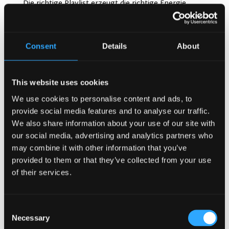
Die richtige Playlist erzeugt die richtige Energie.
Musik sollte jedoch niemals das Gespräch übertönen.
Die Gäste kommen, um sich zu unterhalten und
auszutauschen. Wenn die Musik zu laut ist, können
Consent
Details
About
sie einander nicht verstehen. Das Ziel ist es, den
Raum zu beleben, nicht ihn zu übertönen.
This website uses cookies
Wie das Lagos Irish Pub im Eko Hotel Erlebnisse
We use cookies to personalise content and ads, to
schafft
provide social media features and to analyse our traffic.
Lagos Irish Pub im Eko Hotel
macht etwas
We also share information about your use of our site with
Besonderes. Es verbindet traditionelle irische Pub-
our social media, advertising and analytics partners who
Kultur mit der Herzlichkeit von Lagos. Die Kunden
may combine it with other information that you’ve
spüren das reiche Erbe eines irischen Pubs.
Gleichzeitig fühlen sie sich wie zu Hause. Diese
provided to them or that they’ve collected from your use
Balance schafft einen einzigartigen und
of their services.
unvergesslichen Ort.
Jede Ecke des Pubs ist mit Sorgfalt gestaltet. Die
Consent
dunklen Holzoberflächen, die klassischen Barhocker
Necessary
Selection
und die warme Beleuchtung erzählen eine