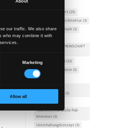
About
Nachtclub
(2)
Nicht kategorisiert
(25)
hr
Nordische Innenarchitektur
(3)
se our traffic. We also share
Pub-Design Dänemark
(1)
ers who may combine it with
Pub-Garten
(2)
 services.
PUBS FÜR DIE GEMEINSCHAFT
(6)
Restaurantdesign
(11)
Marketing
Restaurantzuschüsse
(1)
Russland
(3)
Schlüsselfertige
Innenarchitektur
(2)
Allow all
Snug-Design
(2)
Touristenfreundliche Pub-
Interieurs
(3)
Unterhaltungskonzept
(3)