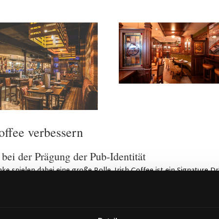
offee verbessern
bei der Prägung der Pub-Identität
nke spielen dabei eine große Rolle. Irish Coffee ist ein Signature-Dr
on. Wenn Gäste ihn auf der Karte sehen, entsteht ein Gefühl von
 bei, das Image des Pubs zu prägen.
n den kälteren Monaten schaffen