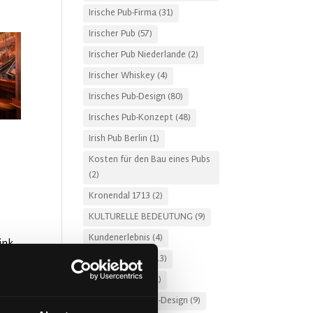
Irische Pub-Firma
(31)
Irischer Pub
(57)
Irischer Pub Niederlande
(2)
Irischer Whiskey
(4)
Irisches Pub-Design
(80)
Irisches Pub-Konzept
(48)
Irish Pub Berlin
(1)
Kosten für den Bau eines Pubs
(2)
Kronendal 1713
(2)
KULTURELLE BEDEUTUNG
(9)
Kundenerlebnis
(4)
ink.
McNally Design
(13)
moderner Pub
(11)
Nachhaltiges Pub-Design
(9)