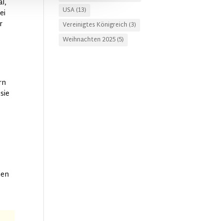
l,
USA
(13)
ei
r
Vereinigtes Königreich
(3)
Weihnachten 2025
(5)
rn
sie
men