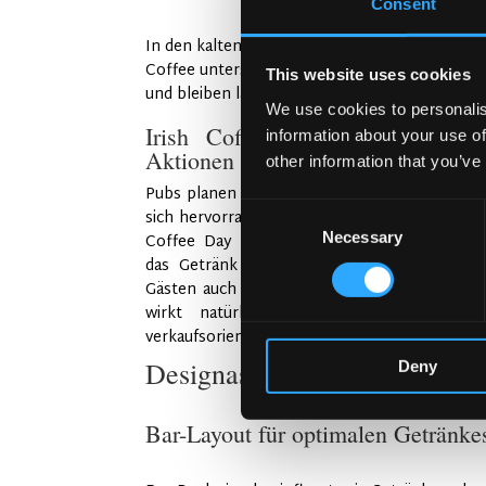
Consent
In den kalten Monaten suchen Menschen warme 
Coffee unterstützt diese Stimmung. Er wärmt
This website uses cookies
und bleiben länger. So wirkt der Pub selbst im
We use cookies to personalis
Irish Coffee für Events und sai
information about your use of
Aktionen nutzen
other information that you’ve
Pubs planen häufig saisonale Ideen. Irish Coff
Consent
sich hervorragend für Winter-Events. Der Natio
Necessary
Selection
Coffee Day bietet einen klaren Anlass. Pu
das Getränk auf der Karte hervorheben. Si
Gästen auch seine Geschichte erzählen. Dies
wirkt natürlich. Er wirkt nicht aufgese
verkaufsorientiert.
Designaspekte, die das Irish-
Deny
Bar-Layout für optimalen Getränke