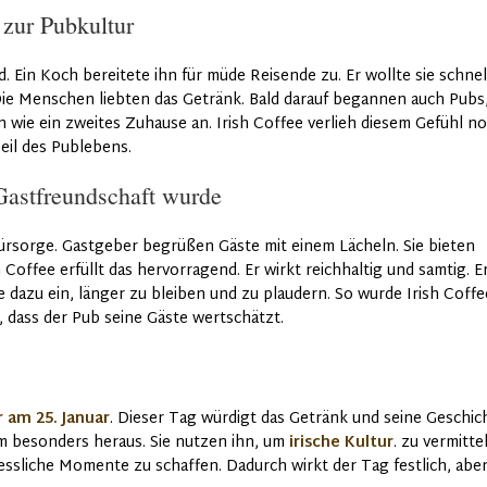
 zur Pubkultur
nd. Ein Koch bereitete ihn für müde Reisende zu. Er wollte sie schnel
Die Menschen liebten das Getränk. Bald darauf begannen auch Pubs,
n wie ein zweites Zuhause an. Irish Coffee verlieh diesem Gefühl n
eil des Publebens.
Gastfreundschaft wurde
Fürsorge. Gastgeber begrüßen Gäste mit einem Lächeln. Sie bieten
 Coffee erfüllt das hervorragend. Er wirkt reichhaltig und samtig. E
 dazu ein, länger zu bleiben und zu plaudern. So wurde Irish Coffe
, dass der Pub seine Gäste wertschätzt.
r am 25. Januar
. Dieser Tag würdigt das Getränk und seine Geschic
um besonders heraus. Sie nutzen ihn, um
irische Kultur
. zu vermitte
ssliche Momente zu schaffen. Dadurch wirkt der Tag festlich, abe