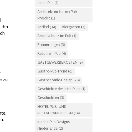
einen Pub
(1)
Architekten für ein Pub-
Projekt
(1)
l
 ihn
Artikel
(34)
Biergarten
(3)
och
Brandschutz im Pub
(1)
Erinnerungen
(3)
Fado Irish Pub
(4)
GASTGEWERBEKOSTEN
(8)
Gastro-Pub-Trend
(6)
r
e zu
Gastronomie-Design
(28)
Geschichte des Irish Pubs
(1)
Geschichten
(3)
HOTEL-PUB- UND
hte.
RESTAURANTDESIGN
(14)
ln.
Irische Pub-Designs
r
Niederlande
(2)