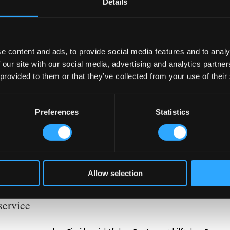
Details
Orte. Irish Pubs bieten Wärme, Komfort und Gesellschaft. Irish
 Hände und Körper. Außerdem entschleunigt er. Gäste sprechen me
 Winter lebendig und gesellig.
e content and ads, to provide social media features and to analy
sonale
 our site with our social media, advertising and analytics partn
 provided to them or that they’ve collected from your use of their
ee eignet
nal Irish
Preferences
Statistics
bs können
e können
er Ansatz
tzt oder
Coffee-Erlebnis unterstützen
Allow selection
service