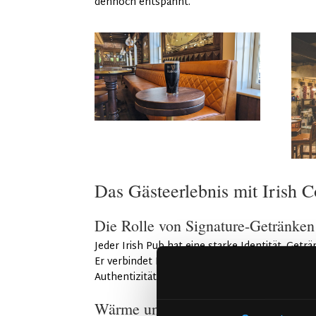
dennoch entspannt.
Das Gästeerlebnis mit Irish C
Die Rolle von Signature-Getränken 
Jeder Irish Pub hat eine starke Identität. Geträ
Er verbindet Kaffeekultur mit irischer Traditi
Authentizität. Dadurch trägt das Getränk dazu
Wärme und gesellige Atmosphäre i