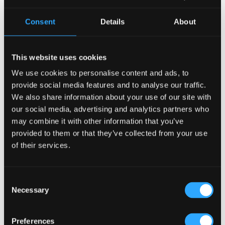
Wie Tresendesign die Kundeninteraktion verbessern kann
(Kronendal 1713)
Consent
Details
About
Was unterscheidet einen durchschnittlichen Pub von
einem wirklich erfolgreichen in Atlanta?
This website uses cookies
Wie das Lagos Irish Pub im Eko Hotel eine Atmosphäre
schafft, in die Menschen immer wieder gerne
We use cookies to personalise content and ads, to
zurückkehren?
provide social media features and to analyse our traffic.
We also share information about your use of our site with
Nach Kategorie durchsuchen
our social media, advertising and analytics partners who
may combine it with other information that you’ve
Nach
Kategorie
provided to them or that they’ve collected from your use
durchsuchen
of their services.
Beliebte Schlagwörter
ANLEITUNG
(18)
Consent
Anmietung einer Immobilie für einen Pub
(1)
Necessary
Selection
Architekten für ein Pub-Projekt
(1)
Artikel
(34)
Biergarten
(3)
Brandschutz im Pub
(1)
Preferences