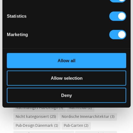
Erinnerungen
(3)
Fado Irish Pub
(4)
GASTGEWERBEKOSTEN
(8)
Gastro-Pub-Trend
(6)
Statistics
Gastronomie-Design
(28)
Geschichte des Irish Pubs
(1)
Geschichten
(3)
Marketing
HOTEL-PUB- UND RESTAURANTDESIGN
(14)
Irische Pub-Designs Niederlande
(2)
Irische Pub-Firma
(31)
Irischer Pub
(57)
Irischer Pub Niederlande
(2)
Allow all
Irischer Whiskey
(4)
Irisches Pub-Design
(80)
Irisches Pub-Konzept
(48)
Irish Pub Berlin
(1)
Allow selection
Kosten für den Bau eines Pubs
(2)
Kronendal 1713
(2)
KULTURELLE BEDEUTUNG
(9)
Kundenerlebnis
(4)
Deny
McNally Design
(13)
moderner Pub
(11)
Nachhaltiges Pub-Design
(9)
Nachtclub
(2)
Nicht kategorisiert
(25)
Nordische Innenarchitektur
(3)
Pub-Design Dänemark
(1)
Pub-Garten
(2)