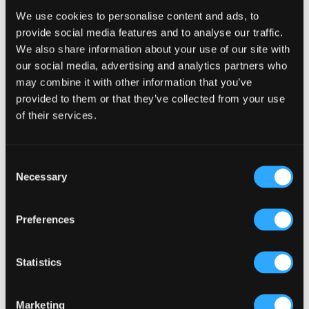
Pourquoi l’acoustique compte plus que le choix musical
We use cookies to personalise content and ads, to
dans un pub (Kronendal 1713)
provide social media features and to analyse our traffic.
Comment la conception du comptoir de bar peut améliorer
We also share information about your use of our site with
l’interaction avec la clientèle (Kronendal 1713)
our social media, advertising and analytics partners who
Qu’est-ce qui distingue un pub moyen d’un pub vraiment
may combine it with other information that you’ve
performant à Atlanta ?
provided to them or that they’ve collected from your use
Comment le Lagos Irish Pub de l’Eko Hotel crée-t-il une
of their services.
atmosphère qui fidélise la clientèle ?
Consent
Parcourir par catégorie
Necessary
Selection
Parcourir
par
catégorie
Preferences
Tags populaires
Articles
(34)
Articles sur l'Autriche
(1)
Statistics
Boîte de nuit
(2)
COMMENT FAIRE
(18)
concept de divertissement
(3)
Marketing
Concept de pub irlandais
(48)
Conception d'alcôve
(2)