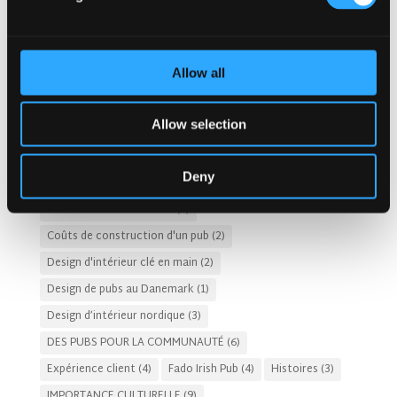
Conception d'éclairage de pub
(1)
Conception de plats et de boissons
(28)
Allow all
Conception de pubs durables
(9)
CONCEPTION DE PUBS ET DE RESTAURANTS D'HÔTEL
(14)
Allow selection
Conception de pubs irlandais
(80)
Conception de restaurants
(11)
Deny
Conceptions de pubs irlandais aux Pays-Bas
(2)
COÛTS D’HÉBERGEMENT
(8)
Coûts de construction d'un pub
(2)
Design d'intérieur clé en main
(2)
Design de pubs au Danemark
(1)
Design d’intérieur nordique
(3)
DES PUBS POUR LA COMMUNAUTÉ
(6)
Expérience client
(4)
Fado Irish Pub
(4)
Histoires
(3)
IMPORTANCE CULTURELLE
(9)