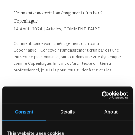
Comment concevoir l’aménagement d’un bar à
Copenhague
14 Août, 2024
|
Articles
,
COMMENT FAIRE
Comment concevoir l’aménagement d’un bar à
Copenhague ? Concevoir l’aménagement d’un bar est une
entreprise passionnante, surtout dans une ville dynamique
comme Copenhague. En tant qu’architecte d’intérieur
professionnel, je suis là pour vous guider à travers les...
Rechercher
Consent
Details
About
Articles récents
Pourquoi les clients reviennent-ils sans cesse dans les
pubs animés au Royaume-Uni ?
This website uses cookies