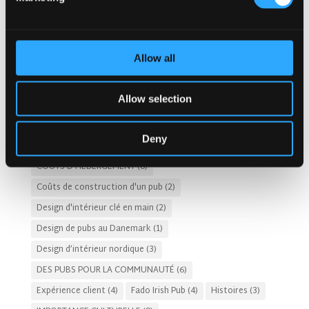
Concept de pub irlandais
(48)
Conception d'alcôve
(2)
Conception d'éclairage de pub
(1)
Conception de plats et de boissons
(28)
Allow all
Conception de pubs durables
(9)
CONCEPTION DE PUBS ET DE RESTAURANTS D'HÔTEL
(14)
Allow selection
Conception de pubs irlandais
(80)
Conception de restaurants
(11)
Deny
Conceptions de pubs irlandais aux Pays-Bas
(2)
COÛTS D’HÉBERGEMENT
(8)
Coûts de construction d'un pub
(2)
Design d'intérieur clé en main
(2)
Design de pubs au Danemark
(1)
Design d’intérieur nordique
(3)
DES PUBS POUR LA COMMUNAUTÉ
(6)
Expérience client
(4)
Fado Irish Pub
(4)
Histoires
(3)