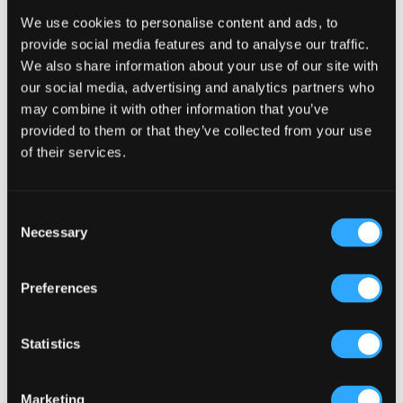
Pourquoi l’acoustique compte plus que le choix musical
We use cookies to personalise content and ads, to
dans un pub (Kronendal 1713)
provide social media features and to analyse our traffic.
Comment la conception du comptoir de bar peut améliorer
We also share information about your use of our site with
l’interaction avec la clientèle (Kronendal 1713)
our social media, advertising and analytics partners who
Qu’est-ce qui distingue un pub moyen d’un pub vraiment
may combine it with other information that you’ve
performant à Atlanta ?
provided to them or that they’ve collected from your use
of their services.
Comment le Lagos Irish Pub de l’Eko Hotel crée-t-il une
atmosphère qui fidélise la clientèle ?
Consent
Parcourir par catégorie
Necessary
Selection
Parcourir
par
catégorie
Preferences
Tags populaires
Articles
(34)
Articles sur l'Autriche
(1)
Statistics
Boîte de nuit
(2)
COMMENT FAIRE
(18)
concept de divertissement
(3)
Marketing