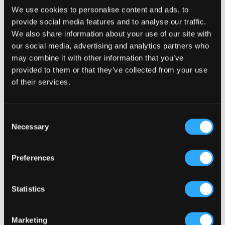
Pourquoi l’acoustique compte plus que le choix musical
We use cookies to personalise content and ads, to
dans un pub (Kronendal 1713)
provide social media features and to analyse our traffic.
Comment la conception du comptoir de bar peut améliorer
We also share information about your use of our site with
l’interaction avec la clientèle (Kronendal 1713)
our social media, advertising and analytics partners who
Qu’est-ce qui distingue un pub moyen d’un pub vraiment
may combine it with other information that you’ve
performant à Atlanta ?
provided to them or that they’ve collected from your use
Comment le Lagos Irish Pub de l’Eko Hotel crée-t-il une
of their services.
atmosphère qui fidélise la clientèle ?
Parcourir par catégorie
Consent
Necessary
Selection
Parcourir
par
catégorie
Tags populaires
Preferences
Articles
(34)
Articles sur l'Autriche
(1)
Boîte de nuit
(2)
COMMENT FAIRE
(18)
Statistics
concept de divertissement
(3)
Concept de pub irlandais
(48)
Conception d'alcôve
(2)
Marketing