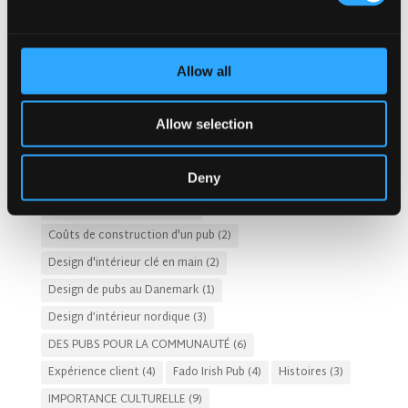
Conception d'éclairage de pub
(1)
Conception de plats et de boissons
(28)
Conception de pubs durables
(9)
Allow all
CONCEPTION DE PUBS ET DE RESTAURANTS D'HÔTEL
(14)
Allow selection
Conception de pubs irlandais
(80)
Conception de restaurants
(11)
Deny
Conceptions de pubs irlandais aux Pays-Bas
(2)
COÛTS D’HÉBERGEMENT
(8)
Coûts de construction d'un pub
(2)
Design d'intérieur clé en main
(2)
Design de pubs au Danemark
(1)
Design d’intérieur nordique
(3)
DES PUBS POUR LA COMMUNAUTÉ
(6)
Expérience client
(4)
Fado Irish Pub
(4)
Histoires
(3)
IMPORTANCE CULTURELLE
(9)