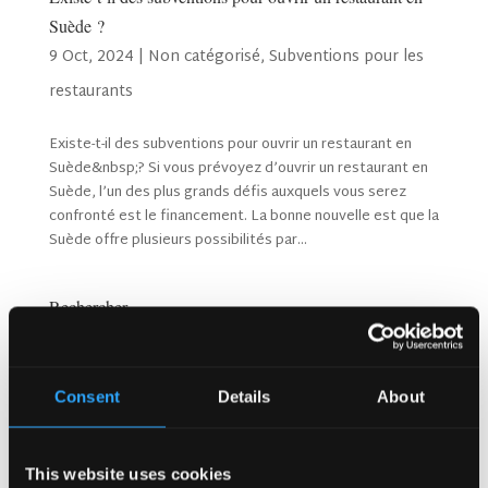
Suède ?
9 Oct, 2024
|
Non catégorisé
,
Subventions pour les
restaurants
Existe-t-il des subventions pour ouvrir un restaurant en
Suède&nbsp;? Si vous prévoyez d’ouvrir un restaurant en
Suède, l’un des plus grands défis auxquels vous serez
confronté est le financement. La bonne nouvelle est que la
Suède offre plusieurs possibilités par...
Rechercher
Consent
Details
About
Articles récents
Pourquoi les clients reviennent-ils sans cesse dans les
pubs animés au Royaume-Uni ?
This website uses cookies