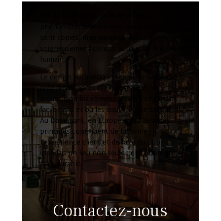
Les pubs irlandais sont devenus un
phénomène mondial non pas parce qu’ils
sont copiés, mais parce qu’ils sont
soigneusement conçus autour du lien
humain.
Le design authentique des pubs irlandais
crée des espaces où l’on se sent bien
accueilli, où les conversations s’engagent
facilement et où les souvenirs se créent.
Au Danemark, en Europe et au-delà, ces
principes continuent de façonner
l’expérience client et de faire du pub
irlandais un lieu non seulement populaire,
mais durable.
Contactez-nous