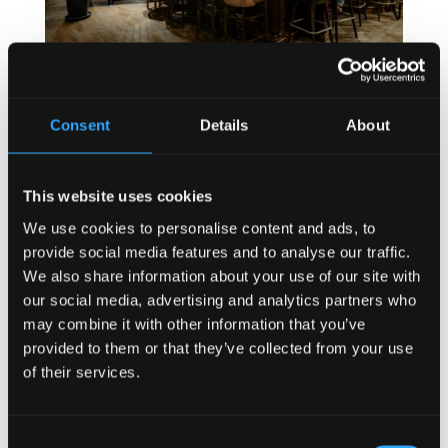
Pourquoi le design des pubs
Consent
Details
About
irlandais fonctionne dans toutes les
cultures
This website uses cookies
Les pubs irlandais réussissent dans le
We use cookies to personalise content and ads, to
monde entier non pas parce qu’ils se
provide social media features and to analyse our traffic.
ressemblent partout, mais parce qu’ils
We also share information about your use of our site with
sont conçus autour de comportements
our social media, advertising and analytics partners who
humains universels. Au cœur du
may combine it with other information that you’ve
concept, les pubs irlandais
provided to them or that they’ve collected from your use
traditionnels privilégient la chaleur, la
of their services.
simplicité et le lien social, des qualités
qui se transposent naturellement
d’une culture, d’un marché et d’une
Consent