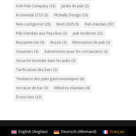
Irish Pub Company
(31)
Jardin de pub
(2)
Kronendal 1713
(2)
McNally Design
(13)
Non catégorisé
(25)
Noël 2025
(5)
Pub irlandais
(57)
Pub irlandais aux Pays-Bas
(2)
pub moderne
(11)
Royaume-Uni
(3)
Russie
(3)
Rénovation de pub
(1)
Souvenirs
(3)
Subventions pour les restaurants
(1)
Sécurité incendie dans les pubs
(1)
Tarification des bars
(1)
Tendance des pubs gastronomiques
(6)
terrasse de bar
(3)
Whiskey irlandais
(4)
États-Unis
(13)
English
(
Anglais
)
Deutsch
(
Allemand
)
Français