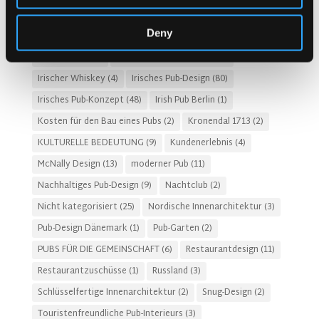
HOTEL-PUB- UND RESTAURANTDESIGN
(14)
Deny
Irische Pub-Designs Niederlande
(2)
Irische Pub-Firma
(31)
Irischer Pub
(57)
Irischer Pub Niederlande
(2)
Irischer Whiskey
(4)
Irisches Pub-Design
(80)
Irisches Pub-Konzept
(48)
Irish Pub Berlin
(1)
Kosten für den Bau eines Pubs
(2)
Kronendal 1713
(2)
KULTURELLE BEDEUTUNG
(9)
Kundenerlebnis
(4)
McNally Design
(13)
moderner Pub
(11)
Nachhaltiges Pub-Design
(9)
Nachtclub
(2)
Nicht kategorisiert
(25)
Nordische Innenarchitektur
(3)
Pub-Design Dänemark
(1)
Pub-Garten
(2)
PUBS FÜR DIE GEMEINSCHAFT
(6)
Restaurantdesign
(11)
Restaurantzuschüsse
(1)
Russland
(3)
Schlüsselfertige Innenarchitektur
(2)
Snug-Design
(2)
Touristenfreundliche Pub-Interieurs
(3)