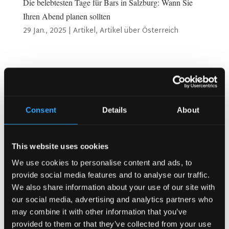
Die belebtesten Tage für Bars in Salzburg: Wann Sie
Ihren Abend planen sollten
29 Jan., 2025
|
Artikel
,
Artikel über Österreich
Suchen
Consent
Details
About
Neueste Beiträge
Warum Kunden im Vereinigten Königreich immer wieder in
gut besuchte Pubs zurückkehren?
This website uses cookies
Warum Akustik in einem Pub wichtiger ist als die
We use cookies to personalise content and ads, to
Musikauswahl (Kronendal 1713)
provide social media features and to analyse our traffic.
Wie Tresendesign die Kundeninteraktion verbessern kann
We also share information about your use of our site with
(Kronendal 1713)
our social media, advertising and analytics partners who
may combine it with other information that you’ve
Was unterscheidet einen durchschnittlichen Pub von
einem wirklich erfolgreichen in Atlanta?
provided to them or that they’ve collected from your use