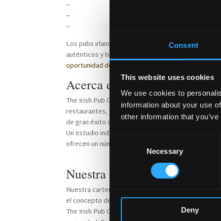
~
Cervecería
~
Estilo tienda
~
Celta
Los pubs irlandeses constituyen una gran oportunid
Consent
auténticos y bien diseñados destacan de la compet
oportunidad de negocio.
This website uses cookies
Acerca de the Irish Pub Com
We use cookies to personalis
The Irish Pub Company está especializada en el dise
information about your use of
restaurantes, espacios de ocio nocturno y cafés en
other information that you’ve
de gran éxito cultural y comercial en todo el mundo.
Un estudio independiente de 1000 pubs irlandeses 
Consent
ofrecen un número mayor de ventas brutas que los 
Necessary
Selection
Nuestra cartera de proyectos
Nuestra cartera de diseño es amplia y variada; ni
el concepto de diseño de primera clase de the Iri
Deny
The Irish Pub Company crea diseños innovadores que 