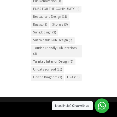
Pub Renovation
(1)
PUBS FOR THE COMMUNITY
(6)
Restaurant Design
(11)
Russia
(3)
Stories
(3)
Sung Design
(2)
Sustainable Pub Design
(9)
Tourist-Friendly Pub Interiors
(3)
Turnkey Interior Design
(2)
Uncategorized
(25)
United Kingdom
(3)
USA
(13)
Need Help?
Chat with us