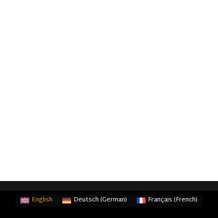
English
Deutsch
(
German
)
Français
(
French
)