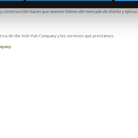
que aguantan el paso del tiempo.
ño y construcción hacen que seamos líderes del mercado de diseño y ejecuc
rca de the Irish Pub Company y los servicios que prestamos.
ompany