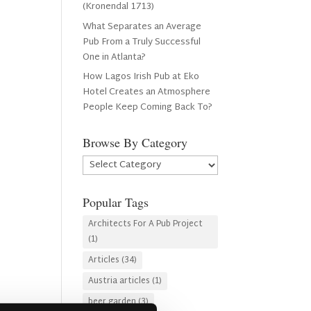
(Kronendal 1713)
What Separates an Average
Pub From a Truly Successful
One in Atlanta?
How Lagos Irish Pub at Eko
Hotel Creates an Atmosphere
People Keep Coming Back To?
Browse By Category
Browse
By
Category
Popular Tags
Architects For A Pub Project
(1)
Articles
(34)
Austria articles
(1)
beer garden
(3)