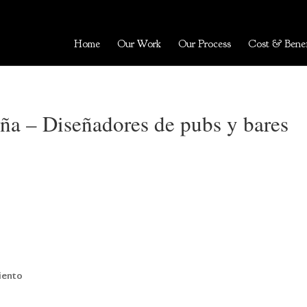
Home
Our Work
Our Process
Cost & Benef
a – Diseñadores de pubs y bares
iento