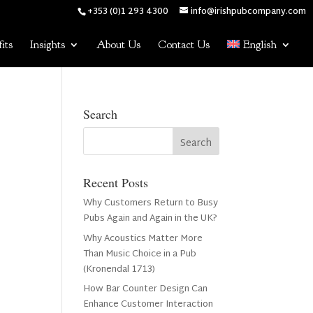
+353 (0)1 293 4300
info@irishpubcompany.com
its
Insights
About Us
Contact Us
English
Search
Recent Posts
Why Customers Return to Busy
Pubs Again and Again in the UK?
Why Acoustics Matter More
Than Music Choice in a Pub
(Kronendal 1713)
How Bar Counter Design Can
Enhance Customer Interaction